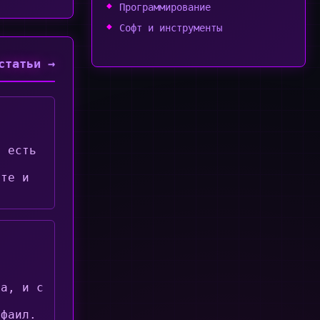
Программирование
Софт и инструменты
статьи →
, есть
а
рте и
в
та, и с
в
 фаил.