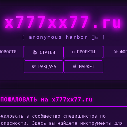
x777xx77.ru
[ anonymous harbor 🏴‍☠️ ]
НОВОСТИ
⚙️ ПРОЕКТЫ
💭 ФО
📚 СТАТЬИ
💸 РАЗДАЧА
🛒 МАРКЕТ
 ПОЖАЛОВАТЬ на x777xx77.ru
ожаловать в сообщество специалистов по
зопасности. Здесь вы найдете инструменты для