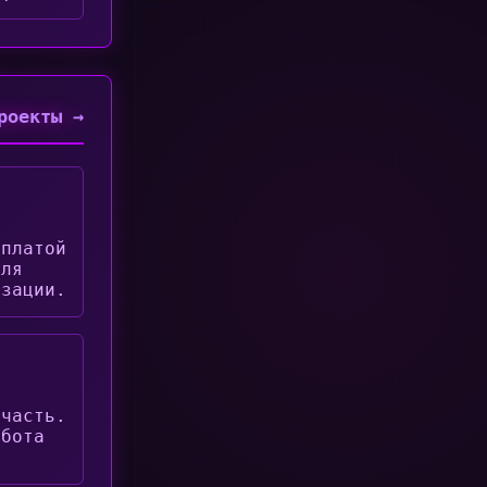
роекты →
оплатой
для
изации.
 часть.
абота