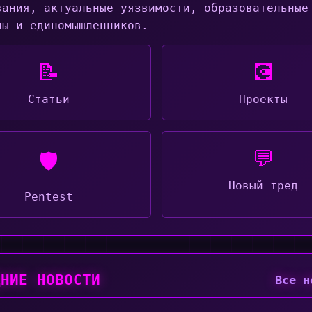
вания, актуальные уязвимости, образовательные
лы и единомышленников.
📝
💽
Статьи
Проекты
💬
🛡️
Новый тред
Pentest
ДНИЕ НОВОСТИ
Все н