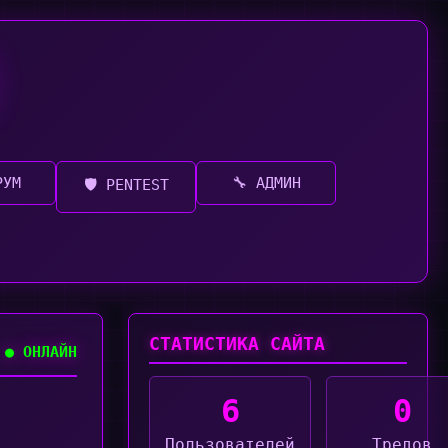
РУМ
🔧 АДМИН
🛡️ PENTEST
СТАТИСТИКА САЙТА
● ОНЛАЙН
6
0
Пользователей
Тредов