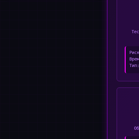
Те
Рис
Вре
Тип
О