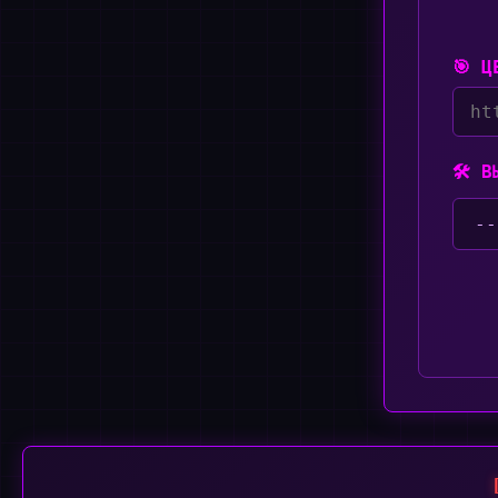
🎯 Ц
🛠️ 