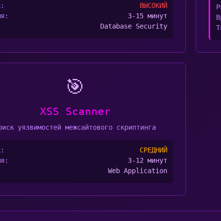
к:
ВЫСОКИЙ
Р
мя:
3-15 минут
В
:
Database Security
Т
🎯
XSS Scanner
оиск уязвимостей межсайтового скриптинга
к:
СРЕДНИЙ
мя:
3-12 минут
:
Web Application