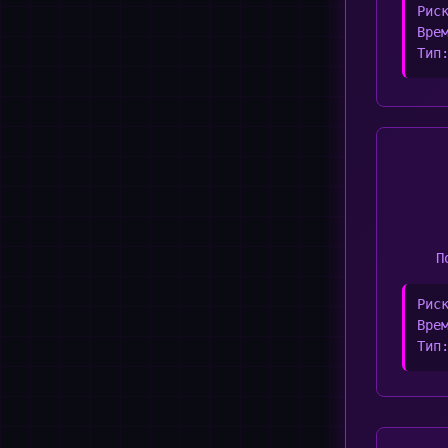
Рис
Вре
Тип
П
Рис
Вре
Тип