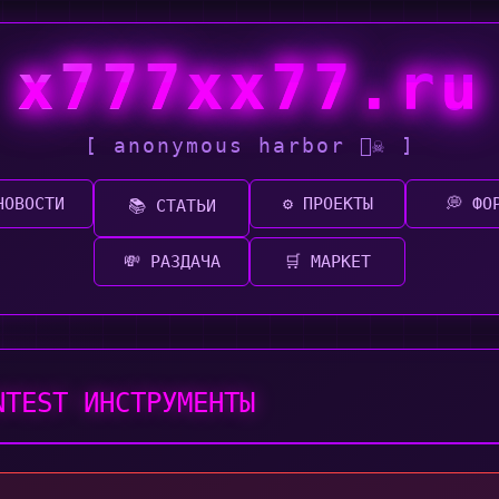
x777xx77.ru
[ anonymous harbor 🏴‍☠️ ]
НОВОСТИ
⚙️ ПРОЕКТЫ
💭 ФО
📚 СТАТЬИ
💸 РАЗДАЧА
🛒 МАРКЕТ
ENTEST ИНСТРУМЕНТЫ