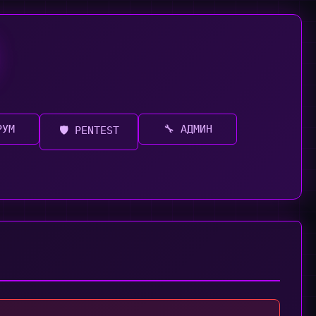
РУМ
🔧 АДМИН
🛡️ PENTEST