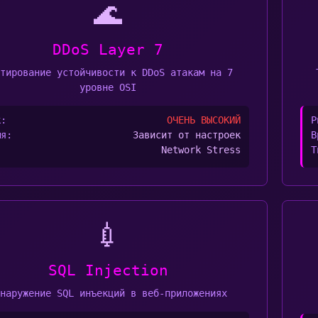
🌊
DDoS Layer 7
стирование устойчивости к DDoS атакам на 7
уровне OSI
к:
ОЧЕНЬ ВЫСОКИЙ
Р
мя:
Зависит от настроек
В
:
Network Stress
Т
💉
SQL Injection
бнаружение SQL инъекций в веб-приложениях