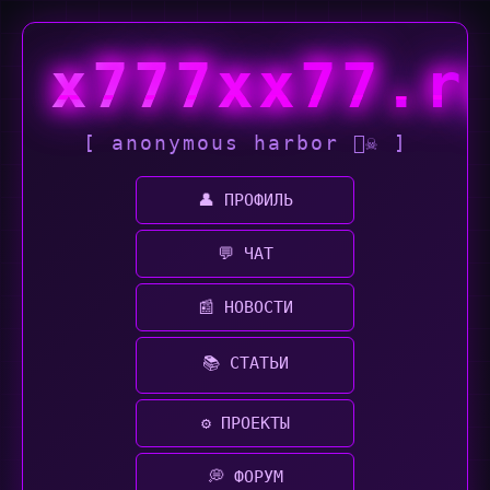
x777xx77.r
[ anonymous harbor 🏴‍☠️ ]
👤 ПРОФИЛЬ
💬 ЧАТ
📰 НОВОСТИ
📚 СТАТЬИ
⚙️ ПРОЕКТЫ
💭 ФОРУМ